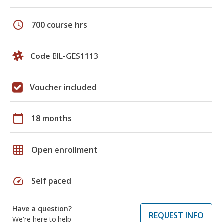
schedule
700 course hrs
Code BIL-GES1113
Voucher included
calendar_today
18 months
grid_on
Open enrollment
speed
Self paced
Have a question?
REQUEST INFO
We're here to help