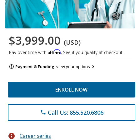
$3,999.00
(USD)
Affirm
Pay over time with
. See if you qualify at checkout.
Payment & Funding:
view your options
ENROLL NOW
Call Us: 855.520.6806
phone
info
Career series