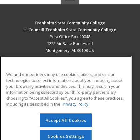
Trenholm State Community College
H. Councill Trenholm State Community College
Post Office Box 10048
1225 Air Base Boulevard
Montgomery, AL 36108 US
MAIN CONTENT
Career Training
We and our partners may use cookies, pixels, and similar
technologies to collect information about you, including about
ADDITIONAL RESOURCES
your browsing activities and devices. This may result in your
information being collected by our third-party partners. By
Military
Student Blog
choosing to "Accept All Cookies", you agree to these practices,
Financial Assistance
including as described in the
Privacy Policy
Help
Accept All Cookies
© 2026 ed2go, a division of Cengage Learning. All rights
reserved. The material on this site cannot be reproduced or
redistributed unless you have obtained prior written
Cookies Settings