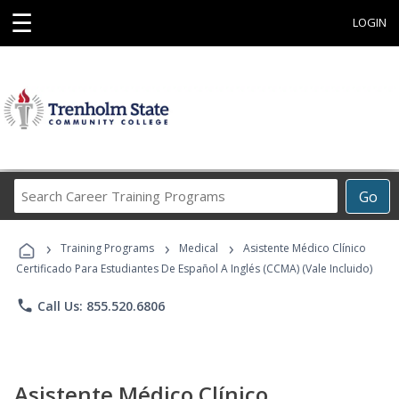
☰
LOGIN
Search
Go
Career
Training
›
›
›
Programs
Training Programs
Medical
Asistente Médico Clínico
Certificado Para Estudiantes De Español A Inglés (CCMA) (Vale Incluido)
phone
Call Us: 855.520.6806
Asistente Médico Clínico